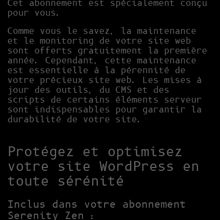
Cet abonnement est spécialement conçu
C
pour vous.
T
I
Comme vous le savez, la maintenance
O
et le monitoring de votre site web
N
sont offerts gratuitement la première
3
année. Cependant, cette maintenance
6
est essentielle à la pérennité de
5
votre précieux site web. Les mises à
J
jour des outils, du CMS et des
O
scripts de certains éléments serveur
U
sont indispensables pour garantir la
R
durabilité de votre site.
S
Q
U
Protégez et optimisez
A
N
votre site WordPress en
T
toute sérénité
I
T
Y
Inclus dans votre abonnement
Serenity Zen :