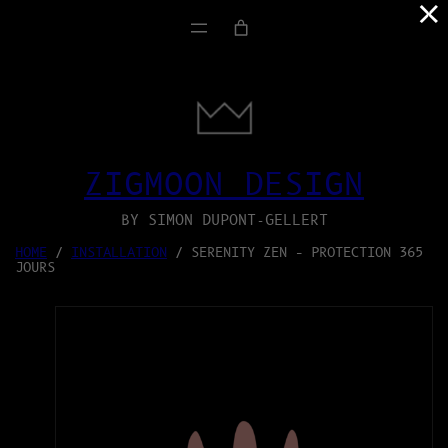
×
SKIP
TO
CONTENT
ZIGMOON DESIGN
BY SIMON DUPONT-GELLERT
HOME
/
INSTALLATION
/ SERENITY ZEN – PROTECTION 365
JOURS