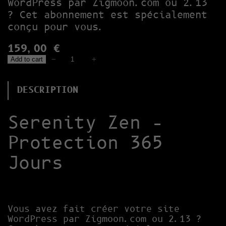
WordPress par Zigmoon.com ou 2.13
? Cet abonnement est spécialement
conçu pour vous.
159,00
€
S
−
+
Add to cart
E
R
E
DESCRIPTION
N
I
Serenity Zen –
T
Y
Protection 365
Z
E
Jours
N
–
P
R
O
Vous avez fait créer votre site
T
WordPress par Zigmoon.com ou 2.13 ?
E