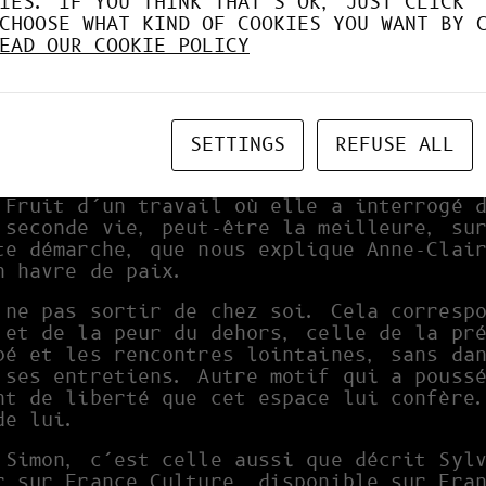
IES. IF YOU THINK THAT'S OK, JUST CLICK 
CHOOSE WHAT KIND OF COOKIES YOU WANT BY 
EAD OUR COOKIE POLICY
rieux les raisons sincères qui poussent 
ncitent à se créer un avatar, un double,
s de leur quotidien ; comme des cours, d
SETTINGS
REFUSE ALL
elle d’Anne-Claire RUEL, enseignante en 
e de la France heureuse
, inscrit dans un
 Fruit d’un travail où elle a interrogé 
 seconde vie, peut-être la meilleure, su
te démarche, que nous explique Anne-Clai
n havre de paix.
 ne pas sortir de chez soi. Cela corresp
 et de la peur du dehors, celle de la pr
pé et les rencontres lointaines, sans da
 ses entretiens. Autre motif qui a pouss
t de liberté que cet espace lui confère.
de lui.
 Simon, c’est celle aussi que décrit Syl
r sur France Culture, disponible sur Fra