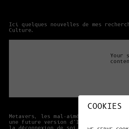
Ici quelques nouvelles de mes recherc
Culture.
Your 
conte
COOKIES
Metavers, les mal-aimés : selon un so
une future version d’Internet, suscit
la déconnexion de soi-même, au nouvea