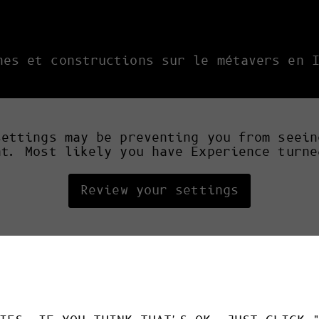
hes et constructions sur le métavers en 
settings may be preventing you from seein
nt. Most likely you have Experience turne
Review your settings
ndage Ifop de janvier 2022, ces mondes v
ent la crainte de trois quarts des Franç
u terrain de jeu du capitalisme, à la su