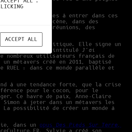
"ACCEPT ALL".
CLICKING
certaines personnes à entrer dans ces
 pour mettre en scène, dans des
es concerts, des réunions, des
ACCEPT ALL
communication politique. Elle signe un
 livre collectif intitulé
J’ai
de nombreux utilisateurs français de
r un métavers créé en 2011, baptisé
re RUEL : dans ce monde parallèle et
ond à une tendance forte, que la crise
éférence pour le cocon, pour le
nger. Ce havre de paix, Anne-Claire
é Simon à jeter dans un métavers les
 La possibilité de créer un monde à
vie, dans un
opus
Des Pieds Sur Terre
,
nceCulture.FR. Sylvie a créé son