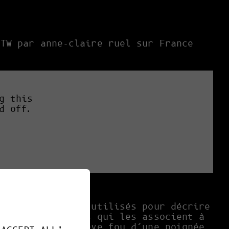
ITW par anne-claire ruel sur France
g this
d off.
irtuels, souvent utilisés pour décrire
ais. Des Français qui les associent à
rveillance, au rêve fou d’une poignée