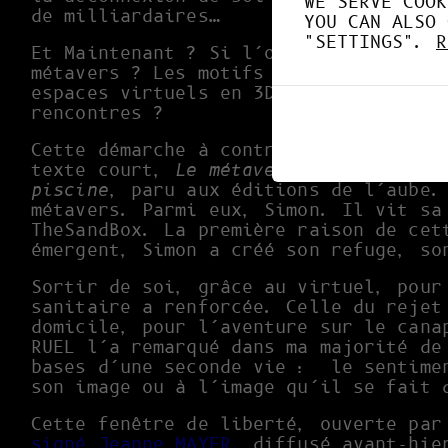
WE SERVE COOK
de milliardaires…
YOU CAN ALSO 
"SETTINGS".
R
Et Maintenant ? Si l’on prenait au sé
métavers ? Les motifs réels qui les i
espaces virtuels en 3D, des événement
rencontres ?
Cette démarche à contre-pied, c’est c
texte court,
Le métavers, base arrièr
piscine
, paru aux éditions de l’aube.
métavers. Parmi eux, Simon. Il vit sa
TheSandBox. La première raison de cet
émergent, Simon a créé son refuge, so
Sortir de soi, grâce au virtuel, pour
sanitaire a renforcée. Celle du rejet
domicile, pour l’aventure sur le cana
RUEL l’a remarqué dans ma majorité de
bases d’une seconde vie : le sentimen
son image ou à l’image qu’il se fait 
Cette fenêtre de liberté, ouverte par
signé Jeanne MAYER
, diffusé avant-hie