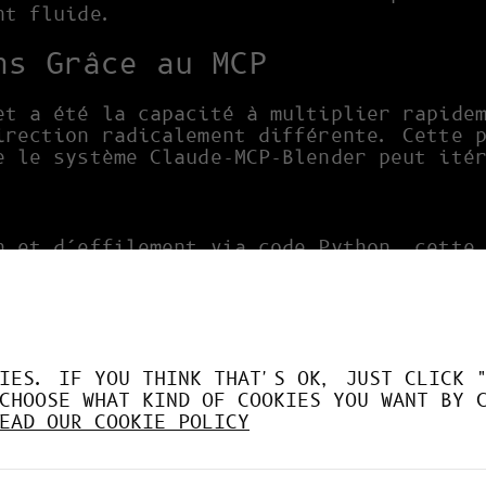
nt fluide.
ns Grâce au MCP
et a été la capacité à multiplier rapide
irection radicalement différente. Cette 
e le système Claude-MCP-Blender peut ité
n et d’effilement via code Python, cette
nstructions complexes pour créer une str
s de formes hexagonales modulaires en co
IES. IF YOU THINK THAT'S OK, JUST CLICK 
s précises sans intervention humaine dir
CHOOSE WHAT KIND OF COOKIES YOU WANT BY 
EAD OUR COOKIE POLICY
r transformer radicalement l’approche ve