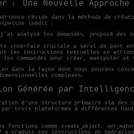
er : Une Nouvelle Approche
périence réside dans la méthode de créat
pipeline inédit :
j’ai analysé les demandes, proposé des s
te interface cruciale a servi de pont en
ant les instructions textuelles en action
 les commandes pour créer, manipuler et 
ion dans la façon dont nous pouvons conc
dimensionnelles complexes.
ion Générée par Intelligen
ration d’une structure primaire via des 
 par trois plateformes à différentes hau
des fonctions comme
,
create_object
set_mate
P a traduit ces instructions en opératio