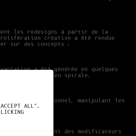
ment les redesigns à partir de la
prolifération créative a été rendue
rer sur des concepts :
 variation a été générée en quelques
ucture organique en spirale.
de Blender fonctionnel, manipulant les
"ACCEPT ALL".
ecte.
CLICKING
rticale, appliquant des modificateurs