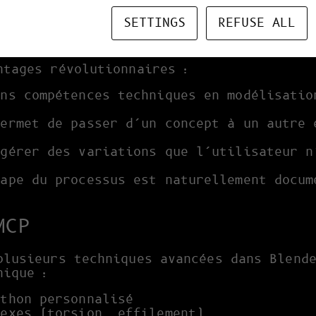
secondaires.
SETTINGS
REFUSE ALL
laude-MCP-Blender
ntages révolutionnaires :
ns compétences techniques en modélisatio
.
ermet de passer d’un concept à un autre 
gérer des variations que l’utilisateur n
ape du processus est naturellement docum
MCP
plusieurs techniques avancées dans Blend
nique :
ython personnalisé
lexes (torsion, effilement)