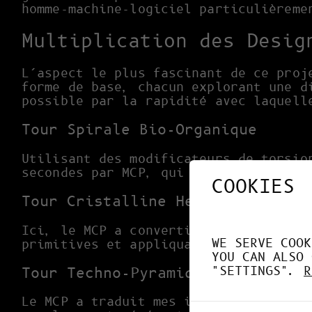
homme-machine-logiciel particulièreme
Multiplication des Desig
L’aspect le plus fascinant de ce proj
forme de base, chacun explorant une d
possible par la rapidité avec laquell
Tour Spirale Bio-Organique
Utilisant des modificateurs de torsio
secondes par MCP, qui a exécuté les i
COOKIES
Tour Cristalline Hexagonale
Ici, le MCP a converti mes suggestion
WE SERVE COOK
primitives et appliquant des rotation
YOU CAN ALSO 
"SETTINGS".
R
Tour Techno-Pyramidale
Le MCP a traduit mes instructions pou