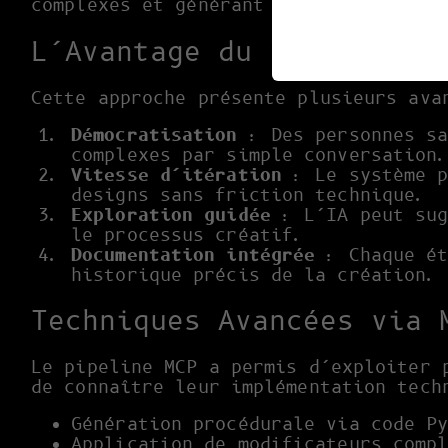
complexes et générant les structures 
L’Avantage du Pipeline C
Cette approche présente plusieurs ava
Démocratisation
: Des personnes sa
complexes par simple conversation
Vitesse d’itération
: Le système p
designs sans friction technique.
Exploration guidée
: L’IA peut sug
le processus créatif.
Documentation intégrée
: Chaque ét
historique précis de la création.
Techniques Avancées via 
Le pipeline MCP a permis d’exploiter 
de connaître leur implémentation tech
Génération procédurale via code P
Application de modificateurs comp