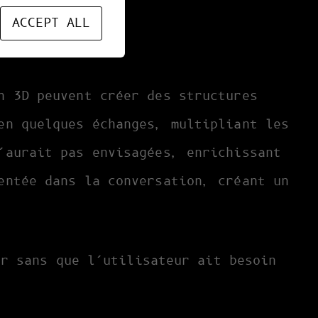
ACCEPT ALL
n 3D peuvent créer des structures
en quelques échanges, multipliant les
’aurait pas envisagées, enrichissant
entée dans la conversation, créant un
er sans que l’utilisateur ait besoin