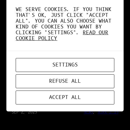
SÉCURISÉE
WE SERVE COOKIES. IF YOU THINK
THAT'S OK, JUST CLICK "ACCEPT
ALL". YOU CAN ALSO CHOOSE WHAT
KIND OF COOKIES YOU WANT BY
SEP 25, 2025
RESEARCH 2.13
CLICKING "SETTINGS".
READ OUR
COOKIE POLICY
IA VS HUMAIN : LA
VÉRITÉ SUR LA
SETTINGS
CONSOMMATION
REFUSE ALL
ÉNERGÉTIQUE
ACCEPT ALL
SEP 2, 2025
NEWS
, 
WORK 2.13