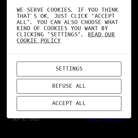
SÉCURISÉE
WE SERVE COOKIES. IF YOU THINK
THAT'S OK, JUST CLICK "ACCEPT
ALL". YOU CAN ALSO CHOOSE WHAT
KIND OF COOKIES YOU WANT BY
SEP 25, 2025
RESEARCH 2.13
CLICKING "SETTINGS".
READ OUR
COOKIE POLICY
IA VS HUMAIN : LA
VÉRITÉ SUR LA
SETTINGS
CONSOMMATION
REFUSE ALL
ÉNERGÉTIQUE
ACCEPT ALL
SEP 2, 2025
NEWS
, 
WORK 2.13