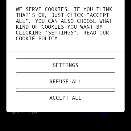
SÉCURISÉE
WE SERVE COOKIES. IF YOU THINK
THAT'S OK, JUST CLICK "ACCEPT
ALL". YOU CAN ALSO CHOOSE WHAT
KIND OF COOKIES YOU WANT BY
SEP 25, 2025
RESEARCH 2.13
CLICKING "SETTINGS".
READ OUR
COOKIE POLICY
IA VS HUMAIN : LA
VÉRITÉ SUR LA
SETTINGS
CONSOMMATION
REFUSE ALL
ÉNERGÉTIQUE
ACCEPT ALL
SEP 2, 2025
NEWS
, 
WORK 2.13