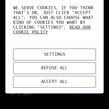
SÉCURISÉE
WE SERVE COOKIES. IF YOU THINK
THAT'S OK, JUST CLICK "ACCEPT
ALL". YOU CAN ALSO CHOOSE WHAT
KIND OF COOKIES YOU WANT BY
SEP 25, 2025
RESEARCH 2.13
CLICKING "SETTINGS".
READ OUR
COOKIE POLICY
IA VS HUMAIN : LA
VÉRITÉ SUR LA
SETTINGS
CONSOMMATION
REFUSE ALL
ÉNERGÉTIQUE
ACCEPT ALL
SEP 2, 2025
NEWS
, 
WORK 2.13