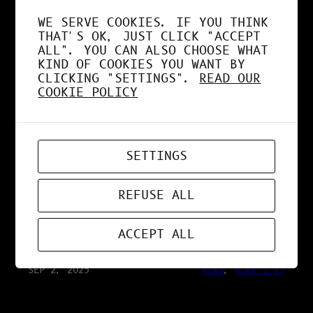
SÉCURISÉE
WE SERVE COOKIES. IF YOU THINK
THAT'S OK, JUST CLICK "ACCEPT
ALL". YOU CAN ALSO CHOOSE WHAT
KIND OF COOKIES YOU WANT BY
SEP 25, 2025
RESEARCH 2.13
CLICKING "SETTINGS".
READ OUR
COOKIE POLICY
IA VS HUMAIN : LA
VÉRITÉ SUR LA
SETTINGS
CONSOMMATION
REFUSE ALL
ÉNERGÉTIQUE
ACCEPT ALL
SEP 2, 2025
NEWS
, 
WORK 2.13