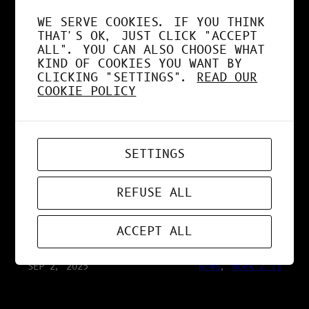
SÉCURISÉE
WE SERVE COOKIES. IF YOU THINK
THAT'S OK, JUST CLICK "ACCEPT
ALL". YOU CAN ALSO CHOOSE WHAT
KIND OF COOKIES YOU WANT BY
SEP 25, 2025
RESEARCH 2.13
CLICKING "SETTINGS".
READ OUR
COOKIE POLICY
IA VS HUMAIN : LA
VÉRITÉ SUR LA
SETTINGS
CONSOMMATION
REFUSE ALL
ÉNERGÉTIQUE
ACCEPT ALL
SEP 2, 2025
NEWS
, 
WORK 2.13