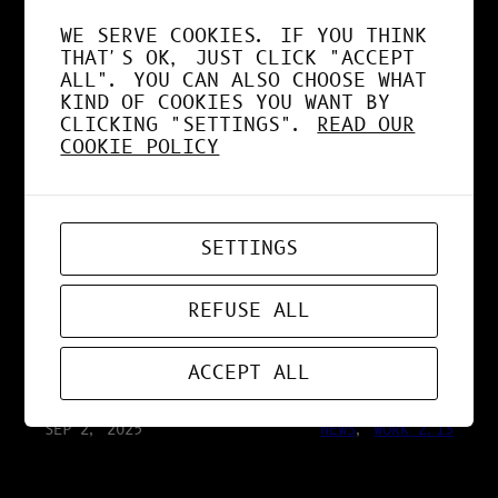
SÉCURISÉE
WE SERVE COOKIES. IF YOU THINK
THAT'S OK, JUST CLICK "ACCEPT
ALL". YOU CAN ALSO CHOOSE WHAT
KIND OF COOKIES YOU WANT BY
SEP 25, 2025
RESEARCH 2.13
CLICKING "SETTINGS".
READ OUR
COOKIE POLICY
IA VS HUMAIN : LA
VÉRITÉ SUR LA
SETTINGS
CONSOMMATION
REFUSE ALL
ÉNERGÉTIQUE
ACCEPT ALL
SEP 2, 2025
NEWS
, 
WORK 2.13