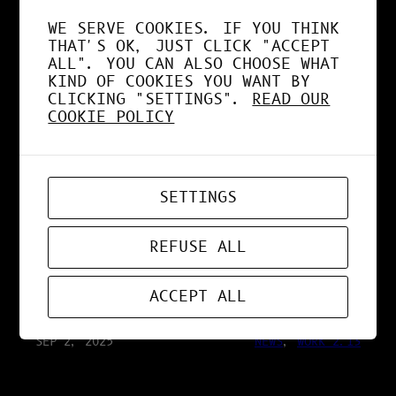
SÉCURISÉE
WE SERVE COOKIES. IF YOU THINK
THAT'S OK, JUST CLICK "ACCEPT
ALL". YOU CAN ALSO CHOOSE WHAT
KIND OF COOKIES YOU WANT BY
SEP 25, 2025
RESEARCH 2.13
CLICKING "SETTINGS".
READ OUR
COOKIE POLICY
IA VS HUMAIN : LA
VÉRITÉ SUR LA
SETTINGS
CONSOMMATION
REFUSE ALL
ÉNERGÉTIQUE
ACCEPT ALL
SEP 2, 2025
NEWS
, 
WORK 2.13