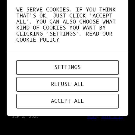
SÉCURISÉE
WE SERVE COOKIES. IF YOU THINK
THAT'S OK, JUST CLICK "ACCEPT
ALL". YOU CAN ALSO CHOOSE WHAT
KIND OF COOKIES YOU WANT BY
SEP 25, 2025
RESEARCH 2.13
CLICKING "SETTINGS".
READ OUR
COOKIE POLICY
IA VS HUMAIN : LA
VÉRITÉ SUR LA
SETTINGS
CONSOMMATION
REFUSE ALL
ÉNERGÉTIQUE
ACCEPT ALL
SEP 2, 2025
NEWS
, 
WORK 2.13