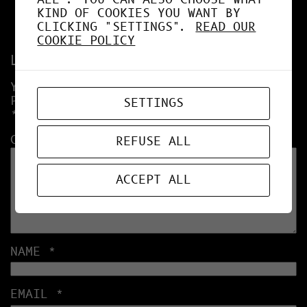
KIND OF COOKIES YOU WANT BY
CLICKING "SETTINGS".
READ OUR
COOKIE POLICY
Leave a Reply
YOUR EMAIL ADDRESS WILL NOT BE
PUBLISHED.
REQUIRED FIELDS ARE MARKED
SETTINGS
*
COMMENT
*
REFUSE ALL
ACCEPT ALL
NAME
*
EMAIL
*