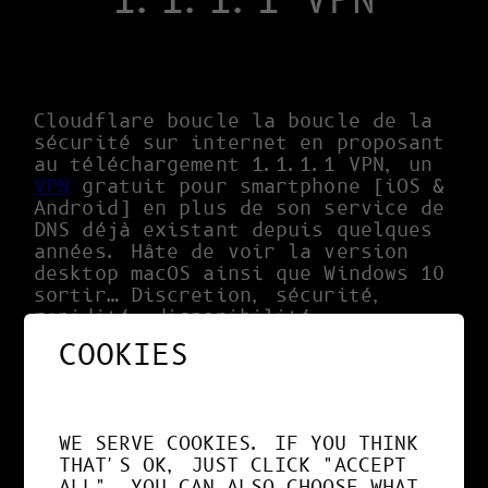
1.1.1.1 VPN
Cloudflare boucle la boucle de la
sécurité sur internet en proposant
au téléchargement 1.1.1.1 VPN, un
VPN
gratuit pour smartphone [iOS &
Android] en plus de son service de
DNS déjà existant depuis quelques
années. Hâte de voir la version
desktop macOS ainsi que Windows 10
sortir… Discretion, sécurité,
rapidité, disponibilité :
https://1.1.1.1
COOKIES
1.1.1.1 avec WARP empêche toute
personne de vous espionner en
cryptant davantage le trafic
WE SERVE COOKIES. IF YOU THINK
quittant votre téléphone.
THAT'S OK, JUST CLICK "ACCEPT
ALL". YOU CAN ALSO CHOOSE WHAT