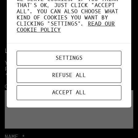
THAT'S OK, JUST CLICK "ACCEPT
:
ALL". YOU CAN ALSO CHOOSE WHAT
http://ge.tt/78jOUJv2
KIND OF COOKIES YOU WANT BY
CLICKING "SETTINGS".
READ OUR
COOKIE POLICY
Leave a Reply
SETTINGS
YOUR EMAIL ADDRESS WILL NOT BE
PUBLISHED.
REQUIRED FIELDS ARE MARKED
REFUSE ALL
*
COMMENT
*
ACCEPT ALL
NAME
*